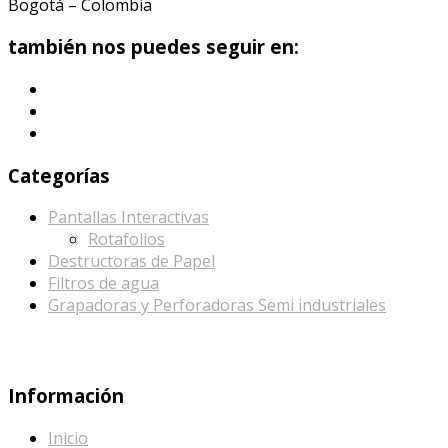
Bogotá – Colombia
también nos puedes seguir en:
Categorías
Pantallas Interactivas
Rotafolios
Destructoras de Papel
Filtros de agua
Grapadoras y Perforadoras Semi industriales
Información
Inicio