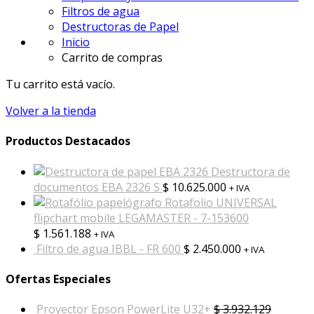
Filtros de agua
Destructoras de Papel
Inicio
Carrito de compras
Tu carrito está vacío.
Volver a la tienda
Productos Destacados
Destructora de
documentos EBA 2326 S
$
10.625.000
+ IVA
Rotafolio UNIVERSAL
flipchart mobile LEGAMASTER - 7-153600
$
1.561.188
+ IVA
Filtro de agua IBBL - FR 600
$
2.450.000
+ IVA
Ofertas Especiales
Proyector Epson PowerLite U32+
$
3.932.129