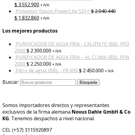
$
3.552.900
+ IVA
Proyector Epson PowerLite S31+
$
2.040.440
$
1.832.860
+ IVA
Los mejores productos
PURIFICADOR DE AGUA FRIA - CALIENTE IBBL PFQ
2000
$
2.300.000
+ IVA
PURIFICADOR DE AGUA FRIA – AL CLIMA IBBL PFN
2000
$
2.250.000
+ IVA
Filtro de agua IBBL - FR 600
$
2.450.000
+ IVA
Buscar:
Búsqueda
Somos importadores directos y representantes
exclusivos de la firma alemana
Novus Dahle GmbH & Co
KG
. Tenemos despachos a nivel nacional.
CEL (+57) 3115920897