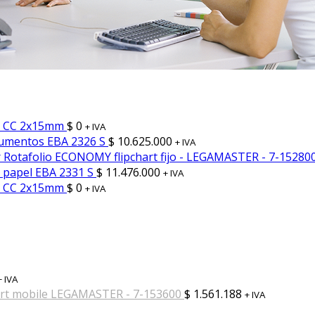
65 CC 2x15mm
$
0
+ IVA
cumentos EBA 2326 S
$
10.625.000
+ IVA
Rotafolio ECONOMY flipchart fijo - LEGAMASTER - 7-15280
 papel EBA 2331 S
$
11.476.000
+ IVA
45 CC 2x15mm
$
0
+ IVA
+ IVA
art mobile LEGAMASTER - 7-153600
$
1.561.188
+ IVA