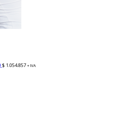
0
$
1.054.857
+ IVA