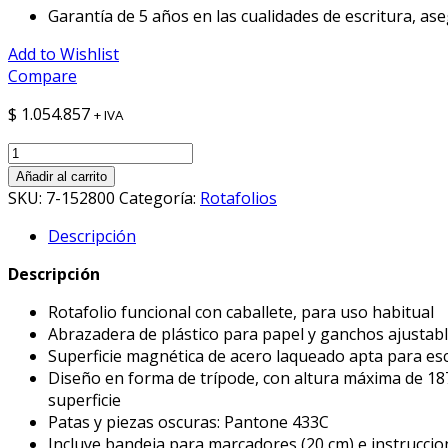
Garantía de 5 años en las cualidades de escritura, a
Add to Wishlist
Compare
$
1.054.857
+ IVA
Rotafolio
ECONOMY
Añadir al carrito
flipchart
SKU:
7-152800
Categoría:
Rotafolios
fijo
Descripción
-
LEGAMASTER
Descripción
-
7-
Rotafolio funcional con caballete, para uso habitual
152800
Abrazadera de plástico para papel y ganchos ajustab
cantidad
Superficie magnética de acero laqueado apta para escr
Diseño en forma de trípode, con altura máxima de 18
superficie
Patas y piezas oscuras: Pantone 433C
Incluye bandeja para marcadores (20 cm) e instrucci