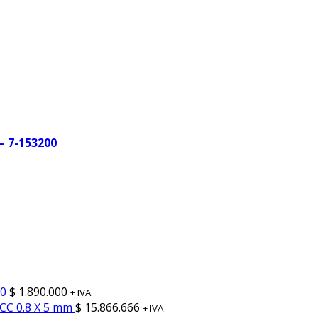
– 7-153200
20
$
1.890.000
+ IVA
CC 0.8 X 5 mm
$
15.866.666
+ IVA