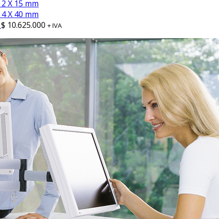
 2 X 15 mm
 4 X 40 mm
$
10.625.000
+ IVA