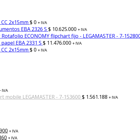
65 CC 2x15mm
$
0
+ IVA
cumentos EBA 2326 S
$
10.625.000
+ IVA
Rotafolio ECONOMY flipchart fijo - LEGAMASTER - 7-15280
 papel EBA 2331 S
$
11.476.000
+ IVA
45 CC 2x15mm
$
0
+ IVA
+ IVA
art mobile LEGAMASTER - 7-153600
$
1.561.188
+ IVA
.900
+ IVA
860
+ IVA