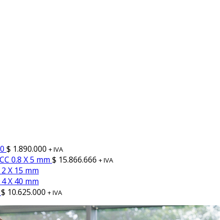
20
$
1.890.000
+ IVA
CC 0.8 X 5 mm
$
15.866.666
+ IVA
 2 X 15 mm
 4 X 40 mm
$
10.625.000
+ IVA