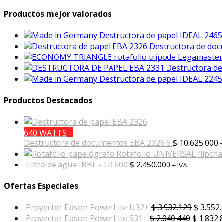
Productos mejor valorados
Destructora de papel IDEAL 24
Destructora de do
Destructora de
Destructora de papel IDEAL 22
Productos Destacados
640 WATTS
Destructora de documentos EBA 2326 S
$
10.625.000
Rotafolio UNIVERSAL flipch
Filtro de agua IBBL - FR 600
$
2.450.000
+ IVA
Ofertas Especiales
Proyector Epson PowerLite U32+
$
3.932.129
$
3.552
Proyector Epson PowerLite S31+
$
2.040.440
$
1.832.