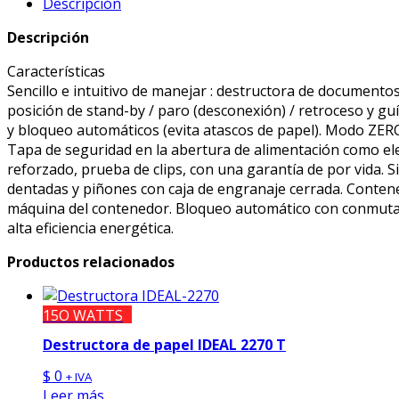
Descripción
1126
S
Descripción
cantidad
Características
Sencillo e intuitivo de manejar : destructora de document
posición de stand-by / paro (desconexión) / retroceso y g
y bloqueo automáticos (evita atascos de papel). Modo ZER
Tapa de seguridad en la abertura de alimentación como elem
reforzado, prueba de clips, con una garantía de por vida.
dentadas y piñones con caja de engranaje cerrada. Contenedo
máquina del contenedor. Bloqueo automático con conmutado
alta eficiencia energética.
Productos relacionados
15O WATTS
Destructora de papel IDEAL 2270 T
$
0
+ IVA
Leer más