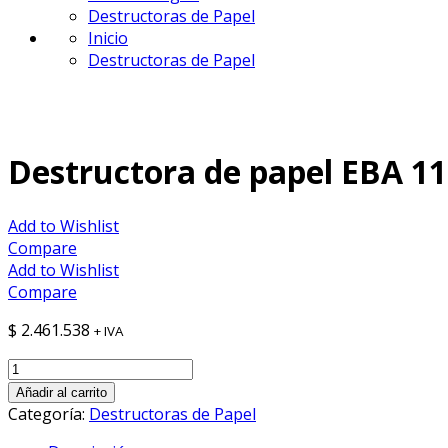
Destructoras de Papel
Inicio
Destructoras de Papel
15O WATTS
Destructora de papel EBA 11
Add to Wishlist
Compare
Add to Wishlist
Compare
$
2.461.538
+ IVA
Destructora
de
Añadir al carrito
papel
Categoría:
Destructoras de Papel
EBA