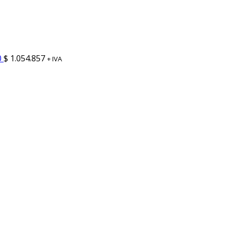
0
$
1.054.857
+ IVA